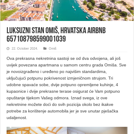
Luksuzni stan Omiš, Hrvatska Airbnb
657108798599001039
22. October 2024.
Omiš
Ova prekrasna nekretnina sastoji se od dva odvojena, ali još
uvijek povezana apartmana u samom centru grada Omiša. Sve
je novoizgrađeno i uređeno po najvišim standardima,
uključujući potpunu pokrivenost izmjeničnom strujom. Tri
udobne spavaće sobe, dvije potpuno opremljene kuhinje, 4
kupaonice i dvije prekrasne terase osigurat će Vam potpuno
opuštanje tijekom Vašeg odmora. Iznad svega, iz ove
nekretnine možete doći do svih pozicija okolo bez ikakve
potrebe za korištenje automobila jer je sve unutar pješačka
udaljenost.