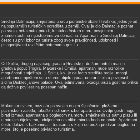
Srednja Dalmacija, smještena u srcu jadranske obale Hrvatske, jedno je od
najpopularnijih turističkih odredišta u zemlji. Ovaj je dio Dalmacije poznat
po svojoj netaknutoj prirodi, kristalno čistom moru, povijesnim
znamenitostima i gostoprimstvu domaćina. Apartmani u Srednjoj Dalmaciji
često su prvi izbor za turiste zbog svoje praktičnosti, udobnosti i
prilagodljivosti različitim potrebama gostiju.
Od Splita, drugog najvećeg grada u Hrvatskoj, do šarmantnih manjih
gradova poput Trogira, Makarske i Omiša, apartmani nude raznolike
mogućnosti smještaja. U Splitu, koji je de facto središte regije, mnogi
apartmani smješteni su u starom dijelu grada, unutar ili blizu povijesnih
zidina Dioklecijanove palače. Ova jedinstvena lokacija pruža gostima priliku
da dožive povijest na poseban način.
Makarska rivijera, poznata po svojim dugim šljunčanim plažama i
planinskom zaleđu, također nudi širok izbor apartmana. Ovdje gosti mogu
birati između apartmana s pogledom na more, smještenih uz samu plažu ili
u mirnijim dijelovima, udaljenima nekoliko minuta hoda od obale. Apartmani
često dolaze s balkonima ili terasama s kojih se pruža predivan pogled na
more, što je posebno privlačno turistima.