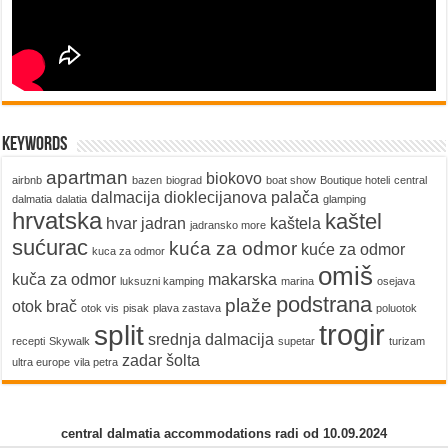
keywords
apartman
biokovo
airbnb
bazen
biograd
boat show
Boutique hoteli
central
dalmacija
dioklecijanova palača
dalmatia
dalatia
glamping
hrvatska
kaštel
hvar
jadran
kaštela
jadransko more
sućurac
kuća za odmor
kuće za odmor
kuca za odmor
omiš
kuča za odmor
makarska
luksuzni kamping
marina
osejava
podstrana
plaže
otok brač
otok vis
pisak
plava zastava
poluotok
trogir
split
srednja dalmacija
recepti
Skywalk
supetar
turizam
zadar
šolta
ultra europe
vila petra
central dalmatia accommodations radi od 10.09.2024