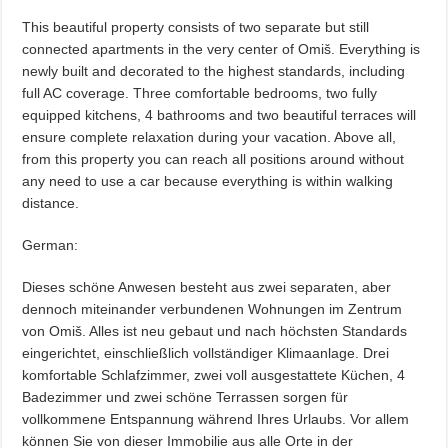
This beautiful property consists of two separate but still
connected apartments in the very center of Omiš. Everything is
newly built and decorated to the highest standards, including
full AC coverage. Three comfortable bedrooms, two fully
equipped kitchens, 4 bathrooms and two beautiful terraces will
ensure complete relaxation during your vacation. Above all,
from this property you can reach all positions around without
any need to use a car because everything is within walking
distance.
German:
Dieses schöne Anwesen besteht aus zwei separaten, aber
dennoch miteinander verbundenen Wohnungen im Zentrum
von Omiš. Alles ist neu gebaut und nach höchsten Standards
eingerichtet, einschließlich vollständiger Klimaanlage. Drei
komfortable Schlafzimmer, zwei voll ausgestattete Küchen, 4
Badezimmer und zwei schöne Terrassen sorgen für
vollkommene Entspannung während Ihres Urlaubs. Vor allem
können Sie von dieser Immobilie aus alle Orte in der