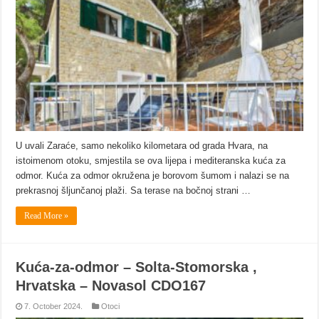
U uvali Zaraće, samo nekoliko kilometara od grada Hvara, na
istoimenom otoku, smjestila se ova lijepa i mediteranska kuća za
odmor. Kuća za odmor okružena je borovom šumom i nalazi se na
prekrasnoj šljunčanoj plaži. Sa terase na bočnoj strani …
Read More »
Kuća-za-odmor – Solta-Stomorska ,
Hrvatska – Novasol CDO167
7. October 2024.
Otoci