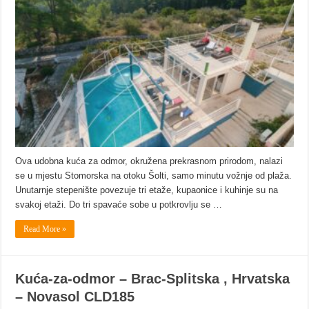
Ova udobna kuća za odmor, okružena prekrasnom prirodom, nalazi
se u mjestu Stomorska na otoku Šolti, samo minutu vožnje od plaža.
Unutarnje stepenište povezuje tri etaže, kupaonice i kuhinje su na
svakoj etaži. Do tri spavaće sobe u potkrovlju se …
Read More »
Kuća-za-odmor – Brac-Splitska , Hrvatska
– Novasol CLD185