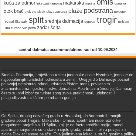
omiš
kuča za odmor
makarska
luksuzni kamping
marina
osejava
podstrana
plaže
otok brač
otok vis
pisak
plava zastava
poluotok
trogir
split
srednja dalmacija
recepti
Skywalk
supetar
turizam
zadar
šolta
ultra europe
vila petra
central dalmatia accommodations radi od 10.09.2024
Srednja Dalmacija, smještena u srcu jadranske obale Hrvatske, jedno je od
najpopularnijih turističkih odredišta u zemlji. Ovaj je dio Dalmacije poznat
po svojoj netaknutoj prirodi, kristalno čistom moru, povijesnim
znamenitostima i gostoprimstvu domaćina. Apartmani u Srednjoj Dalmaciji
često su prvi izbor za turiste zbog svoje praktičnosti, udobnosti i
prilagodljivosti različitim potrebama gostiju.
Od Splita, drugog najvećeg grada u Hrvatskoj, do šarmantnih manjih
gradova poput Trogira, Makarske i Omiša, apartmani nude raznolike
mogućnosti smještaja. U Splitu, koji je de facto središte regije, mnogi
apartmani smješteni su u starom dijelu grada, unutar ili blizu povijesnih
zidina Dioklecijanove palače. Ova jedinstvena lokacija pruža gostima priliku