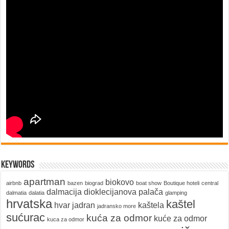
keywords
apartman
biokovo
airbnb
bazen
biograd
boat show
Boutique hoteli
central
dalmacija
dioklecijanova palača
dalmatia
dalatia
glamping
hrvatska
kaštel
hvar
jadran
kaštela
jadransko more
sućurac
kuća za odmor
kuće za odmor
kuca za odmor