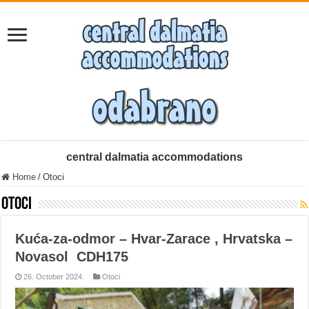
central dalmatia accommodations
Home
/
Otoci
Otoci
Kuća-za-odmor – Hvar-Zarace , Hrvatska –
Novasol CDH175
26. October 2024.
Otoci