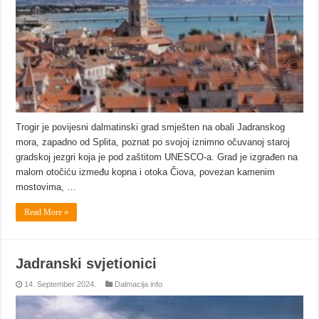
Trogir je povijesni dalmatinski grad smješten na obali Jadranskog
mora, zapadno od Splita, poznat po svojoj iznimno očuvanoj staroj
gradskoj jezgri koja je pod zaštitom UNESCO-a. Grad je izgrađen na
malom otočiću između kopna i otoka Čiova, povezan kamenim
mostovima, …
Read More »
Jadranski svjetionici
14. September 2024.
Dalmacija info