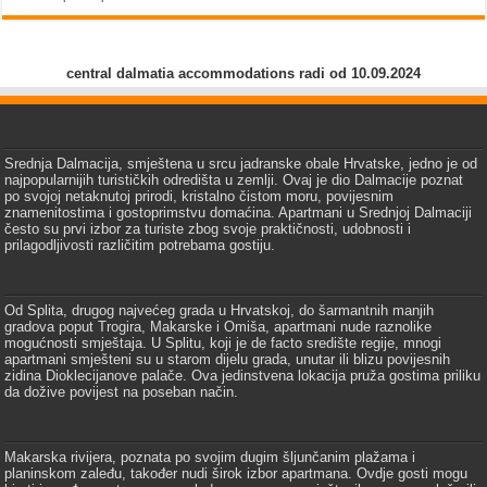
central dalmatia accommodations radi od 10.09.2024
Srednja Dalmacija, smještena u srcu jadranske obale Hrvatske, jedno je od
najpopularnijih turističkih odredišta u zemlji. Ovaj je dio Dalmacije poznat
po svojoj netaknutoj prirodi, kristalno čistom moru, povijesnim
znamenitostima i gostoprimstvu domaćina. Apartmani u Srednjoj Dalmaciji
često su prvi izbor za turiste zbog svoje praktičnosti, udobnosti i
prilagodljivosti različitim potrebama gostiju.
Od Splita, drugog najvećeg grada u Hrvatskoj, do šarmantnih manjih
gradova poput Trogira, Makarske i Omiša, apartmani nude raznolike
mogućnosti smještaja. U Splitu, koji je de facto središte regije, mnogi
apartmani smješteni su u starom dijelu grada, unutar ili blizu povijesnih
zidina Dioklecijanove palače. Ova jedinstvena lokacija pruža gostima priliku
da dožive povijest na poseban način.
Makarska rivijera, poznata po svojim dugim šljunčanim plažama i
planinskom zaleđu, također nudi širok izbor apartmana. Ovdje gosti mogu