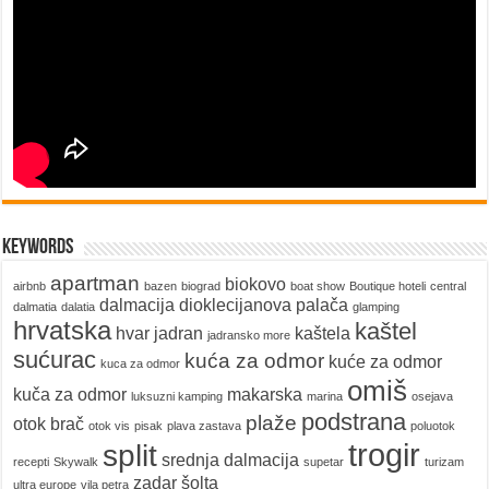
keywords
apartman
biokovo
airbnb
bazen
biograd
boat show
Boutique hoteli
central
dalmacija
dioklecijanova palača
dalmatia
dalatia
glamping
hrvatska
kaštel
hvar
jadran
kaštela
jadransko more
sućurac
kuća za odmor
kuće za odmor
kuca za odmor
omiš
kuča za odmor
makarska
luksuzni kamping
marina
osejava
podstrana
plaže
otok brač
otok vis
pisak
plava zastava
poluotok
trogir
split
srednja dalmacija
recepti
Skywalk
supetar
turizam
zadar
šolta
ultra europe
vila petra