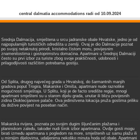
central dalmatia accommodations radi od 10.09.2024
Srednja Dalmacija, smještena u srcu jadranske obale Hrvatske, jedno je od
najpopularnijih turističkih odredišta u zemlji. Ovaj je dio Dalmacije poznat
po svojoj netaknutoj prirodi, kristalno čistom moru, povijesnim
znamenitostima i gostoprimstvu domaćina. Apartmani u Srednjoj Dalmaciji
često su prvi izbor za turiste zbog svoje praktičnosti, udobnosti i
prilagodljivosti različitim potrebama gostiju.
Od Splita, drugog najvećeg grada u Hrvatskoj, do šarmantnih manjih
gradova poput Trogira, Makarske i Omiša, apartmani nude raznolike
mogućnosti smještaja. U Splitu, koji je de facto središte regije, mnogi
apartmani smješteni su u starom dijelu grada, unutar ili blizu povijesnih
zidina Dioklecijanove palače. Ova jedinstvena lokacija pruža gostima priliku
da dožive povijest na poseban način.
Makarska rivijera, poznata po svojim dugim šljunčanim plažama i
planinskom zaleđu, također nudi širok izbor apartmana. Ovdje gosti mogu
birati između apartmana s pogledom na more, smještenih uz samu plažu ili
u mirnijim dijelovima, udaljenima nekoliko minuta hoda od obale. Apartmani