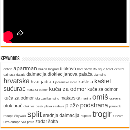
keywords
apartman
biokovo
airbnb
bazen
biograd
boat show
Boutique hoteli
central
dalmacija
dioklecijanova palača
dalmatia
dalatia
glamping
hrvatska
kaštel
hvar
jadran
kaštela
jadransko more
sućurac
kuća za odmor
kuće za odmor
kuca za odmor
omiš
kuča za odmor
makarska
luksuzni kamping
marina
osejava
podstrana
plaže
otok brač
otok vis
pisak
plava zastava
poluotok
trogir
split
srednja dalmacija
recepti
Skywalk
supetar
turizam
zadar
šolta
ultra europe
vila petra