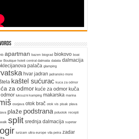
words
apartman
biokovo
bnb
bazen
biograd
boat
dalmacija
ow
Boutique hoteli
central dalmatia
dalatia
oklecijanova palača
glamping
rvatska
hvar
jadran
jadransko more
kaštel sućurac
štela
kuca za odmor
uća za odmor
kuće za odmor
kuča
 odmor
makarska
luksuzni kamping
marina
miš
otok brač
osejava
otok vis
pisak
plava
podstrana
plaže
tava
poluotok
recepti
split
srednja dalmacija
walk
supetar
rogir
zadar
turizam
ultra europe
vila petra
lta