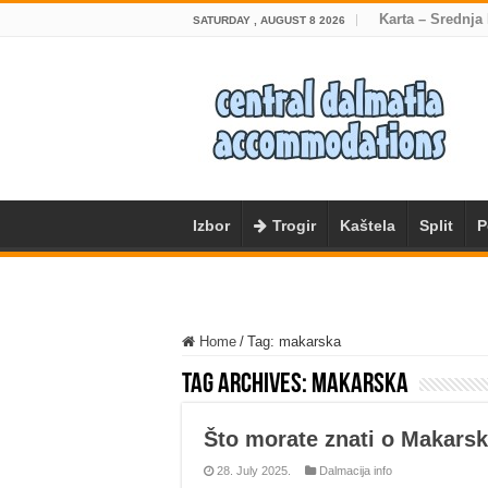
Karta – Srednja
SATURDAY , AUGUST 8 2026
Izbor
Trogir
Kaštela
Split
P
Home
/
Tag:
makarska
Tag Archives:
makarska
Što morate znati o Makarsk
28. July 2025.
Dalmacija info