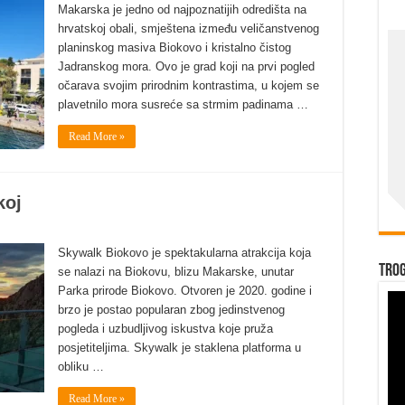
Makarska je jedno od najpoznatijih odredišta na
hrvatskoj obali, smještena između veličanstvenog
planinskog masiva Biokovo i kristalno čistog
Jadranskog mora. Ovo je grad koji na prvi pogled
očarava svojim prirodnim kontrastima, u kojem se
plavetnilo mora susreće sa strmim padinama …
Read More »
koj
Skywalk Biokovo je spektakularna atrakcija koja
Trog
se nalazi na Biokovu, blizu Makarske, unutar
Parka prirode Biokovo. Otvoren je 2020. godine i
brzo je postao popularan zbog jedinstvenog
pogleda i uzbudljivog iskustva koje pruža
posjetiteljima. Skywalk je staklena platforma u
obliku …
Read More »