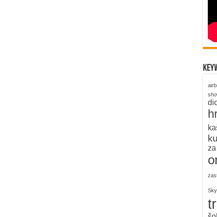
key
air
sh
di
h
ka
k
za
o
zas
Sky
t
šo