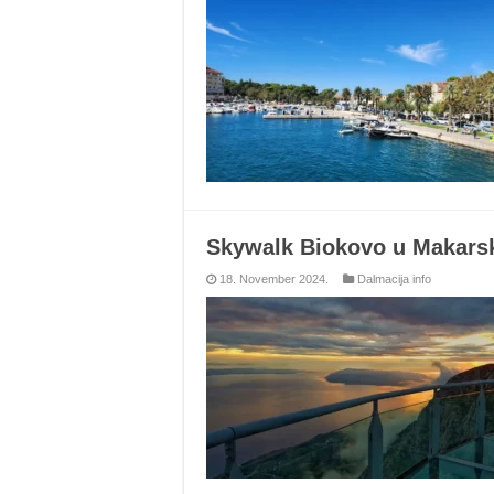
Skywalk Biokovo u Makars
18. November 2024.
Dalmacija info