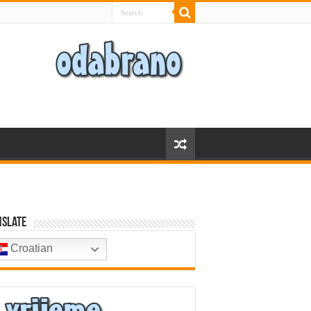
nslate
Croatian