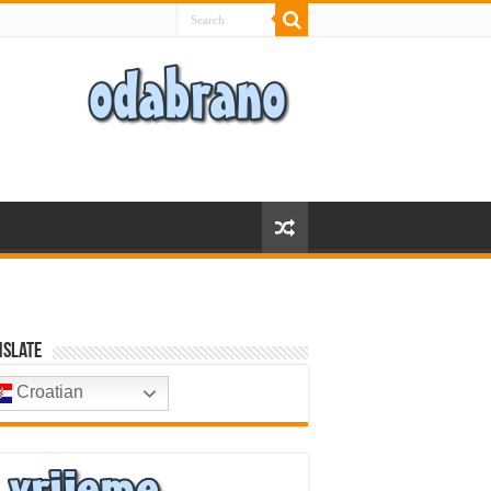
nslate
Croatian