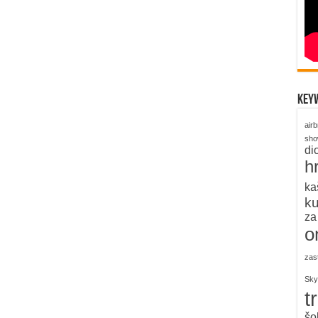
key
air
sh
di
h
ka
k
za
o
zas
Sky
t
šo