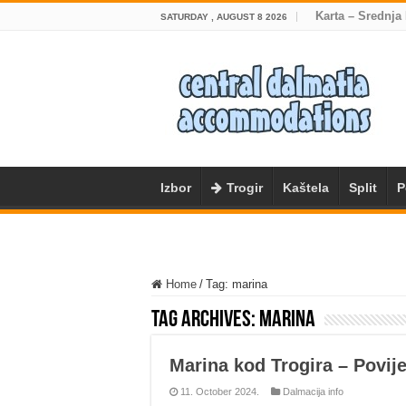
Karta – Srednja
SATURDAY , AUGUST 8 2026
Izbor
Trogir
Kaštela
Split
P
Home
/
Tag:
marina
Tag Archives:
marina
Marina kod Trogira – Povije
11. October 2024.
Dalmacija info