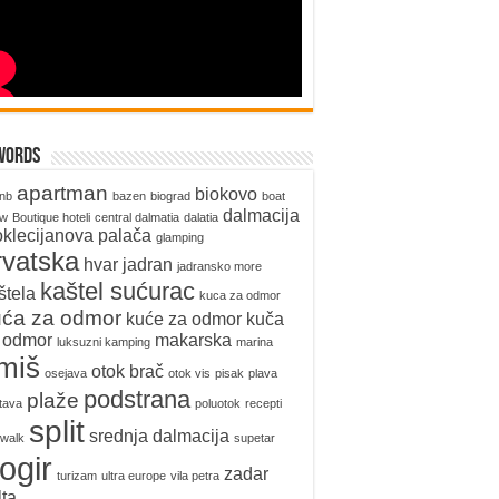
words
apartman
biokovo
bnb
bazen
biograd
boat
dalmacija
ow
Boutique hoteli
central dalmatia
dalatia
oklecijanova palača
glamping
rvatska
hvar
jadran
jadransko more
kaštel sućurac
štela
kuca za odmor
uća za odmor
kuće za odmor
kuča
 odmor
makarska
luksuzni kamping
marina
miš
otok brač
osejava
otok vis
pisak
plava
podstrana
plaže
tava
poluotok
recepti
split
srednja dalmacija
walk
supetar
rogir
zadar
turizam
ultra europe
vila petra
lta