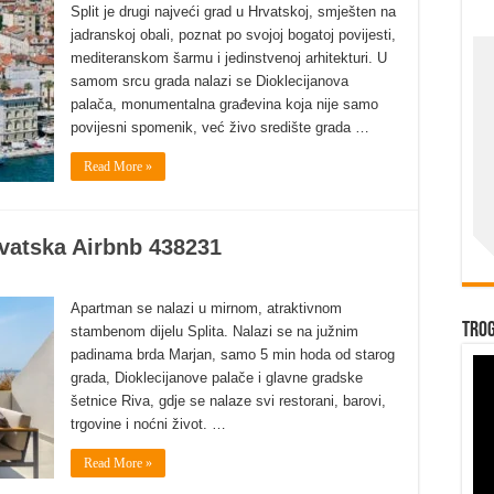
Split je drugi najveći grad u Hrvatskoj, smješten na
jadranskoj obali, poznat po svojoj bogatoj povijesti,
mediteranskom šarmu i jedinstvenoj arhitekturi. U
samom srcu grada nalazi se Dioklecijanova
palača, monumentalna građevina koja nije samo
povijesni spomenik, već živo središte grada …
Read More »
rvatska Airbnb 438231
Apartman se nalazi u mirnom, atraktivnom
Trog
stambenom dijelu Splita. Nalazi se na južnim
padinama brda Marjan, samo 5 min hoda od starog
grada, Dioklecijanove palače i glavne gradske
šetnice Riva, gdje se nalaze svi restorani, barovi,
trgovine i noćni život. …
Read More »