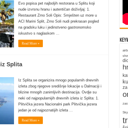
Evo popisa pet najboljih restorana u Splitu koji
nude izvrsnu hranu i autentičan doživljaj: 1.
Restaurant Zrno Soli Opis: Smješten uz more u
ACI Marini Split, Zrno Soli nudi prekrasan pogled
na gradsku luku i jedinstveno gastronomsko
iskustvo s naglaskom …
key
Read More »
air
sh
di
iz Splita
h
ka
Iz Splita se organizira mnogo popularnih dnevnih
k
izleta zbog njegove središnje lokacije u Dalmaciji i
za
o
blizine mnogih zanimljivih destinacija. Ovdje su
neki od najpopularnijih dnevnih izleta iz Splita: 1.
zas
Plitvička jezera Nacionalni park Plitvička jezera
jedan je od najpoznatijih izleta …
Sky
t
Read More »
šo