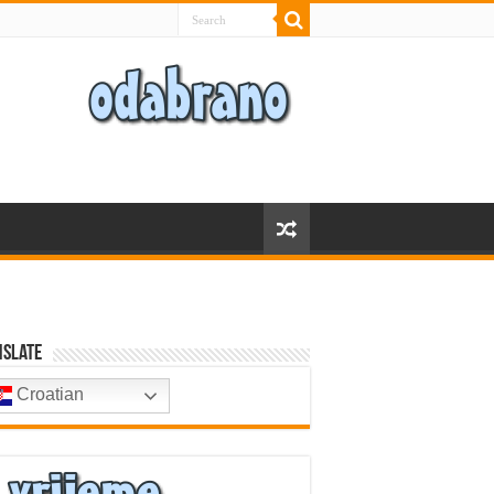
nslate
Croatian