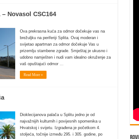
ka – Novasol CSC164
Ova prekrasna kuća za odmor dočekuje vas na
brežuljku na periferiji Splita. Ovaj moderan i
svijetao apartman za odmor dočekuje Vas u
prizemlju stambene zgrade. Smještaj je ukusno i
udobno namješten i nudi vam idealno okruženje za
vaš opuštajući odmor …
Read More »
ča
Dioklecijanova palača u Splitu jedno je od
najvažnijih kulturnih i povijesnih spomenika u
Hrvatskoj i svijetu. Izgrađena je početkom 4.
stoljeća, točnije između 295. i 305. godine, po
Rovi