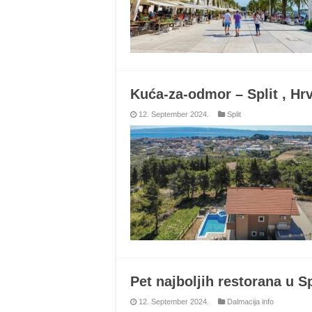
Kuća-za-odmor – Split , H
12. September 2024.
Split
Pet najboljih restorana u Sp
12. September 2024.
Dalmacija info