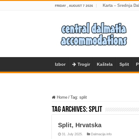
Karta – Srednja Da
FRIDAY , AUGUST 7 2026
Izbor
Trogir
Kaštela
Split
P
Home
/
Tag:
split
Tag Archives:
split
Split, Hrvatska
31. July 2025.
Dalmacija info