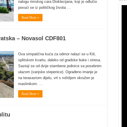
nalogu rimskog cara Dioklecijana, koji je odlučio
povući se iz političkog života …
Read More »
rvatska – Novasol CDF801
Ova simpatična kuća za odmor nalazi se u Kili,
splitskom kvartu, daleko od gradske buke i stresa.
Sastoji se od dvije stambene jedinice sa posebnim
ulazom (vanjske stepenice). Ograđeno imanje je
na terasastom dijelu, vrt s roštiljem okružen je
maslinikom. …
Read More »
litu