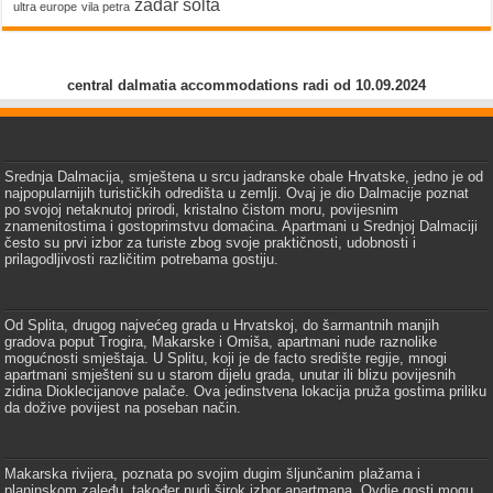
zadar
šolta
ultra europe
vila petra
central dalmatia accommodations radi od 10.09.2024
Srednja Dalmacija, smještena u srcu jadranske obale Hrvatske, jedno je od
najpopularnijih turističkih odredišta u zemlji. Ovaj je dio Dalmacije poznat
po svojoj netaknutoj prirodi, kristalno čistom moru, povijesnim
znamenitostima i gostoprimstvu domaćina. Apartmani u Srednjoj Dalmaciji
često su prvi izbor za turiste zbog svoje praktičnosti, udobnosti i
prilagodljivosti različitim potrebama gostiju.
Od Splita, drugog najvećeg grada u Hrvatskoj, do šarmantnih manjih
gradova poput Trogira, Makarske i Omiša, apartmani nude raznolike
mogućnosti smještaja. U Splitu, koji je de facto središte regije, mnogi
apartmani smješteni su u starom dijelu grada, unutar ili blizu povijesnih
zidina Dioklecijanove palače. Ova jedinstvena lokacija pruža gostima priliku
da dožive povijest na poseban način.
Makarska rivijera, poznata po svojim dugim šljunčanim plažama i
planinskom zaleđu, također nudi širok izbor apartmana. Ovdje gosti mogu