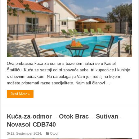
Ova prekrasna kuća za odmor s bazenom nalazi se u Kaštel
Štafiliću. Kuća se sastoji od tri spavaće sobe, tri kupaonice i kuhinje
s dnevnim boravkom. Na raspolaganju Vam je i roštilj na kojem
možete pripremati razne specijalitete. Najmlađi članovi …
Read More »
Kuća-za-odmor – Otok Brac – Sutivan –
Novasol CDB740
12. September 2024.
Otoci