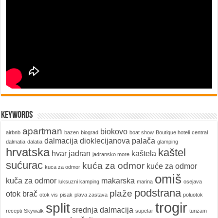
keywords
apartman
biokovo
airbnb
bazen
biograd
boat show
Boutique hoteli
central
dalmacija
dioklecijanova palača
dalmatia
dalatia
glamping
hrvatska
kaštel
hvar
jadran
kaštela
jadransko more
sućurac
kuća za odmor
kuće za odmor
kuca za odmor
omiš
kuča za odmor
makarska
luksuzni kamping
marina
osejava
podstrana
plaže
otok brač
otok vis
pisak
plava zastava
poluotok
trogir
split
srednja dalmacija
recepti
Skywalk
supetar
turizam