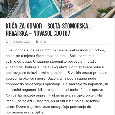
Kuća-za-odmor – Solta-Stomorska ,
Hrvatska – Novasol CDO167
7. October 2024.
Otoci
Ova udobna kuća za odmor, okružena prekrasnom prirodom,
nalazi se u mjestu Stomorska na otoku Šolti, samo minutu
vožnje od plaža. Unutarnje stepenište povezuje tri etaže,
kupaonice i kuhinje su na svakoj etaži. Do tri spavaće sobe u
potkrovlju se dolazi strmim stubištem. S velikih terasa pruža se
pogled na okolicu i more. Bazen, whirlpool i sauna nude
dobrodošlo osvježenje i opuštanje. Uz sadržaje za najmlađe, tu
su i stolni nogomet, biljar, pikado, stolni tenis i fitness sprave.
Na roštilju možete pripremiti ukusna jela za cijelu obitelj. Na
imanju se nalazi i vinograd, au blizini kuće nalazi se teniski
teren. Dobre trajektne veze omogućuju putovanje do
povijesnog grada Splita.