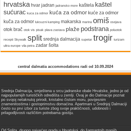
hrvatska
kaštel
hvar
jadran
kaštela
jadransko more
sućurac
kuća za odmor
kuće za odmor
kuca za odmor
omiš
kuča za odmor
makarska
luksuzni kamping
marina
osejava
podstrana
plaže
otok brač
otok vis
pisak
plava zastava
poluotok
trogir
split
srednja dalmacija
recepti
Skywalk
supetar
turizam
zadar
šolta
ultra europe
vila petra
central dalmatia accommodations radi od 10.09.2024
Srednja Dalmacija, smještena u srcu jadranske obale Hrvatske, jedno je od
najpopularnijih turističkih odredišta u zemlji. Ovaj je dio Dalmacije poznat
po svojoj netaknutoj prirodi, kristalno čistom moru, povijesnim
znamenitostima i gostoprimstvu domaćina. Apartmani u Srednjoj Dalmaciji
često su prvi izbor za turiste zbog svoje praktičnosti, udobnosti i
prilagodljivosti različitim potrebama gostiju.
Od Splita, drugog najvećeg grada u Hrvatskoj, do šarmantnih manjih