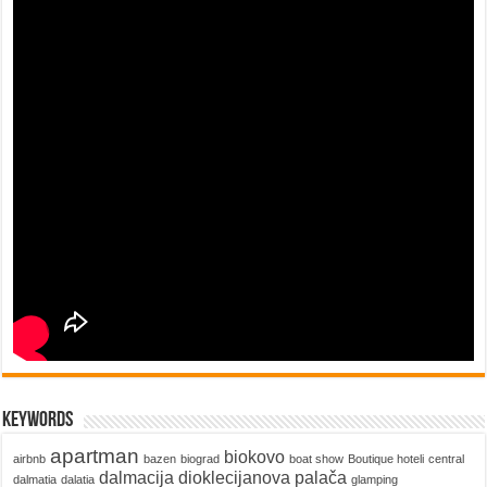
keywords
apartman
biokovo
airbnb
bazen
biograd
boat show
Boutique hoteli
central
dalmacija
dioklecijanova palača
dalmatia
dalatia
glamping