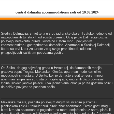
central dalmatia accommodations radi od 10.09.2024
Srednja Dalmacija, smještena u srcu jadranske obale Hrvatske, jedno je od
najpopularnijih turističkih odredišta u zemlji. Ovaj je dio Dalmacije poznat
po svojoj netaknutoj prirodi, kristalno čistom moru, povijesnim
znamenitostima i gostoprimstvu domaćina. Apartmani u Srednjoj Dalmaciji
često su prvi izbor za turiste zbog svoje praktičnosti, udobnosti i
prilagodljivosti različitim potrebama gostiju.
Od Splita, drugog najvećeg grada u Hrvatskoj, do šarmantnih manjih
gradova poput Trogira, Makarske i Omiša, apartmani nude raznolike
mogućnosti smještaja. U Splitu, koji je de facto središte regije, mnogi
apartmani smješteni su u starom dijelu grada, unutar ili blizu povijesnih
zidina Dioklecijanove palače. Ova jedinstvena lokacija pruža gostima priliku
da dožive povijest na poseban način.
Makarska rivijera, poznata po svojim dugim šljunčanim plažama i
planinskom zaleđu, također nudi širok izbor apartmana. Ovdje gosti mogu
birati između apartmana s pogledom na more, smještenih uz samu plažu ili
u mirnijim dijelovima, udaljenima nekoliko minuta hoda od obale. Apartmani