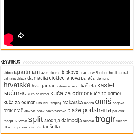
keywords
apartman
biokovo
airbnb
bazen
biograd
boat show
Boutique hoteli
central
dalmacija
dioklecijanova palača
dalmatia
dalatia
glamping
hrvatska
kaštel
hvar
jadran
kaštela
jadransko more
sućurac
kuća za odmor
kuće za odmor
kuca za odmor
omiš
kuča za odmor
makarska
luksuzni kamping
marina
osejava
podstrana
plaže
otok brač
otok vis
pisak
plava zastava
poluotok
trogir
split
srednja dalmacija
recepti
Skywalk
supetar
turizam
zadar
šolta
ultra europe
vila petra