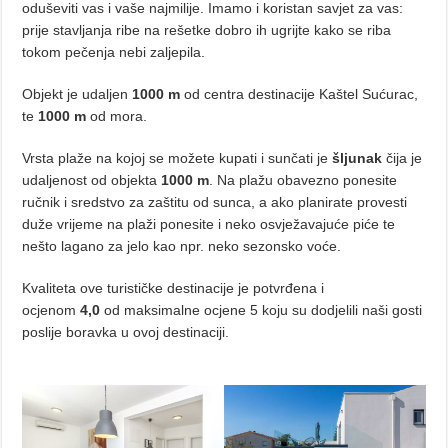
oduševiti vas i vaše najmilije. Imamo i koristan savjet za vas:
prije stavljanja ribe na rešetke dobro ih ugrijte kako se riba
tokom pečenja nebi zaljepila.
Objekt je udaljen
1000 m
od centra destinacije Kaštel Sućurac,
te
1000 m
od mora.
Vrsta plaže na kojoj se možete kupati i sunčati je
šljunak
čija je
udaljenost od objekta
1000 m
. Na plažu obavezno ponesite
ručnik i sredstvo za zaštitu od sunca, a ako planirate provesti
duže vrijeme na plaži ponesite i neko osvježavajuće piće te
nešto lagano za jelo kao npr. neko sezonsko voće.
Kvaliteta ove turističke destinacije je potvrđena i
ocjenom
4,0
od maksimalne ocjene 5 koju su dodjelili naši gosti
poslije boravka u ovoj destinaciji.