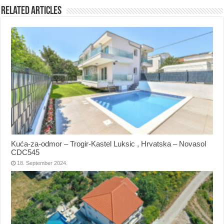
Related Articles
Kuća-za-odmor – Trogir-Kastel Luksic , Hrvatska – Novasol
CDC545
18. September 2024.