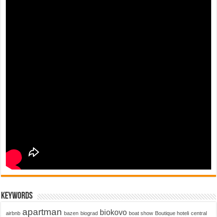
keywords
apartman
biokovo
airbnb
bazen
biograd
boat show
Boutique hoteli
central