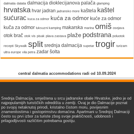
dalmacija
dioklecijanova palača
dalmatia
dalatia
glamping
hrvatska
kaštel
hvar
jadran
kaštela
jadransko more
sućurac
kuća za odmor
kuće za odmor
kuca za odmor
omiš
kuča za odmor
makarska
luksuzni kamping
marina
osejava
podstrana
plaže
otok brač
otok vis
pisak
plava zastava
poluotok
trogir
split
srednja dalmacija
recepti
Skywalk
supetar
turizam
zadar
šolta
ultra europe
vila petra
central dalmatia accommodations radi od 10.09.2024
Srednja Dalmacija, smještena u srcu jadranske obale Hrvatske, jedno je od
najpopularnijih turističkih odredišta u zemlji. Ovaj je dio Dalmacije poznat
po svojoj netaknutoj prirodi, kristalno čistom moru, povijesnim
znamenitostima i gostoprimstvu domaćina. Apartmani u Srednjoj Dalmaciji
često su prvi izbor za turiste zbog svoje praktičnosti, udobnosti i
prilagodljivosti različitim potrebama gostiju.