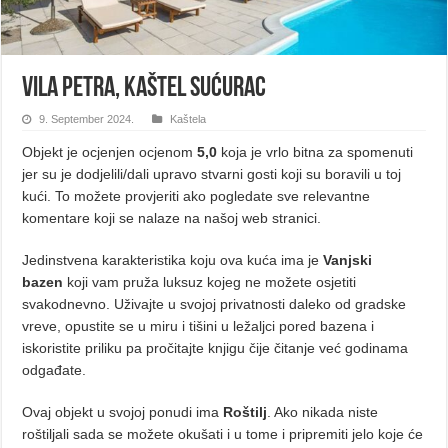
Vila Petra, Kaštel Sućurac
9. September 2024.
Kaštela
Objekt je ocjenjen ocjenom
5,0
koja je vrlo bitna za spomenuti
jer su je dodjelili/dali upravo stvarni gosti koji su boravili u toj
kući. To možete provjeriti ako pogledate sve relevantne
komentare koji se nalaze na našoj web stranici.
Jedinstvena karakteristika koju ova kuća ima je
Vanjski
bazen
koji vam pruža luksuz kojeg ne možete osjetiti
svakodnevno. Uživajte u svojoj privatnosti daleko od gradske
vreve, opustite se u miru i tišini u ležaljci pored bazena i
iskoristite priliku pa pročitajte knjigu čije čitanje već godinama
odgađate.
Ovaj objekt u svojoj ponudi ima
Roštilj
. Ako nikada niste
roštiljali sada se možete okušati i u tome i pripremiti jelo koje će