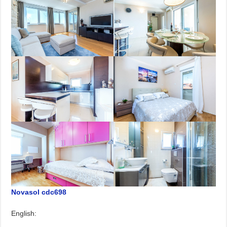
Novasol cdc698
English: