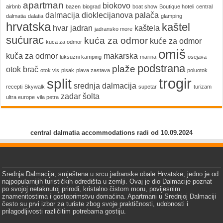
apartman
biokovo
airbnb
bazen
biograd
boat show
Boutique hoteli
central
dalmacija
dioklecijanova palača
dalmatia
dalatia
glamping
hrvatska
kaštel
hvar
jadran
kaštela
jadransko more
sućurac
kuća za odmor
kuće za odmor
kuca za odmor
omiš
kuča za odmor
makarska
luksuzni kamping
marina
osejava
podstrana
plaže
otok brač
otok vis
pisak
plava zastava
poluotok
trogir
split
srednja dalmacija
recepti
Skywalk
supetar
turizam
zadar
šolta
ultra europe
vila petra
central dalmatia accommodations radi od 10.09.2024
Srednja Dalmacija, smještena u srcu jadranske obale Hrvatske, jedno je od
najpopularnijih turističkih odredišta u zemlji. Ovaj je dio Dalmacije poznat
po svojoj netaknutoj prirodi, kristalno čistom moru, povijesnim
znamenitostima i gostoprimstvu domaćina. Apartmani u Srednjoj Dalmaciji
često su prvi izbor za turiste zbog svoje praktičnosti, udobnosti i
prilagodljivosti različitim potrebama gostiju.