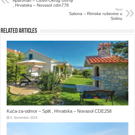
Apartman – Ciovo-Okrug Gornji
, Hrvatska – Novasol cdm778
Next
Salona – Rimske ruševine u
Solinu
Related Articles
Kuća-za-odmor – Split , Hrvatska – Novasol CDE258
4. November 2024.