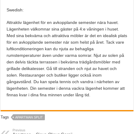
Swedish:
Attraktiv lägenhet för en avkopplande semester nära havet.
Lägenheten välkomnar sina gäster på 4:e våningen i huset.
Med sina bekväma och attraktiva möbler är det en idealisk plats
för en avkopplande semester när som helst på året. Tack vare
luftkonditioneringen kan du njuta av behagliga
rumstemperaturer även under varma somrar. Njut av solen på
den delvis täckta terrassen i bekväma trädgårdsmöbler med
grillade delikatesser. Gå till stranden och njut av havet och
solen. Restauranger och butiker ligger också inom
gångavstånd. Du kan spela tennis och vandra i närheten av
lägenheten. Din semester i denna vackra lägenhet kommer att
finnas kvar i dina fina minnen under lång tid.
Tags
APARTMAN SPLIT
Previous