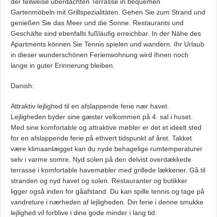
der teilweise überdachten Terrasse in bequemen
Gartenmöbeln mit Grillspezialitäten. Gehen Sie zum Strand und
genießen Sie das Meer und die Sonne. Restaurants und
Geschäfte sind ebenfalls fußläufig erreichbar. In der Nähe des
Apartments können Sie Tennis spielen und wandern. Ihr Urlaub
in dieser wunderschönen Ferienwohnung wird Ihnen noch
lange in guter Erinnerung bleiben.
Danish:
Attraktiv lejlighed til en afslappende ferie nær havet.
Lejligheden byder sine gæster velkommen på 4. sal i huset.
Med sine komfortable og attraktive møbler er det et ideelt sted
for en afslappende ferie på ethvert tidspunkt af året. Takket
være klimaanlægget kan du nyde behagelige rumtemperaturer
selv i varme somre. Nyd solen på den delvist overdækkede
terrasse i komfortable havemøbler med grillede lækkerier. Gå til
stranden og nyd havet og solen. Restauranter og butikker
ligger også inden for gåafstand. Du kan spille tennis og tage på
vandreture i nærheden af ​​lejligheden. Din ferie i denne smukke
lejlighed vil forblive i dine gode minder i lang tid.