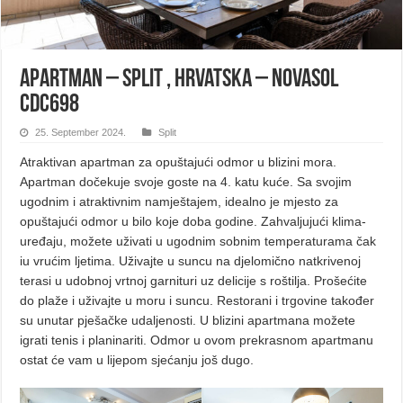
Apartman – Split , Hrvatska – Novasol
cdc698
25. September 2024.
Split
Atraktivan apartman za opuštajući odmor u blizini mora.
Apartman dočekuje svoje goste na 4. katu kuće. Sa svojim
ugodnim i atraktivnim namještajem, idealno je mjesto za
opuštajući odmor u bilo koje doba godine. Zahvaljujući klima-
uređaju, možete uživati u ugodnim sobnim temperaturama čak
iu vrućim ljetima. Uživajte u suncu na djelomično natkrivenoj
terasi u udobnoj vrtnoj garnituri uz delicije s roštilja. Prošećite
do plaže i uživajte u moru i suncu. Restorani i trgovine također
su unutar pješačke udaljenosti. U blizini apartmana možete
igrati tenis i planinariti. Odmor u ovom prekrasnom apartmanu
ostat će vam u lijepom sjećanju još dugo.