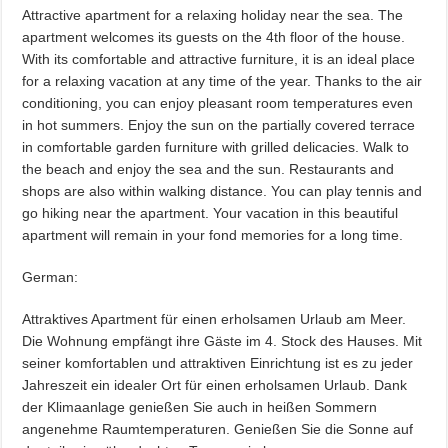
Attractive apartment for a relaxing holiday near the sea. The
apartment welcomes its guests on the 4th floor of the house.
With its comfortable and attractive furniture, it is an ideal place
for a relaxing vacation at any time of the year. Thanks to the air
conditioning, you can enjoy pleasant room temperatures even
in hot summers. Enjoy the sun on the partially covered terrace
in comfortable garden furniture with grilled delicacies. Walk to
the beach and enjoy the sea and the sun. Restaurants and
shops are also within walking distance. You can play tennis and
go hiking near the apartment. Your vacation in this beautiful
apartment will remain in your fond memories for a long time.
German:
Attraktives Apartment für einen erholsamen Urlaub am Meer.
Die Wohnung empfängt ihre Gäste im 4. Stock des Hauses. Mit
seiner komfortablen und attraktiven Einrichtung ist es zu jeder
Jahreszeit ein idealer Ort für einen erholsamen Urlaub. Dank
der Klimaanlage genießen Sie auch in heißen Sommern
angenehme Raumtemperaturen. Genießen Sie die Sonne auf