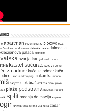
words
apartman
biokovo
bnb
bazen
biograd
boat
dalmacija
ow
Boutique hoteli
central dalmatia
dalatia
oklecijanova palača
glamping
rvatska
hvar
jadran
jadransko more
kaštel sućurac
štela
kuca za odmor
uća za odmor
kuće za odmor
kuča
 odmor
makarska
luksuzni kamping
marina
miš
otok brač
osejava
otok vis
pisak
plava
podstrana
plaže
tava
poluotok
recepti
split
srednja dalmacija
walk
supetar
rogir
zadar
turizam
ultra europe
vila petra
lta