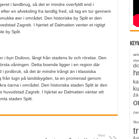
ret i landbrug, så det er mindre overfyldt end i
 efter en afveksling fra landlig fred, så tag en tur gennem
e smukke øer i området. Den historiske by Split er den
vedstad Zagreb. I hjertet af Dalmatien venter et rigtigt
e by Split.
key
air
r i byn Duilovo, långt från stadens liv och rörelse. Den
sh
första våningen. Detta boende ligger i en region där
di
h
 jordbruk, så det är mindre trångt än i klassiska
ring från lugn på landsbygden, ta en promenad genom
ka
vackra öarna i området. Den historiska staden Split är den
k
ns huvudstad Zagreb. I hjärtat av Dalmatien väntar ett
za
amla staden Split.
o
zas
Sky
t
Next
šo