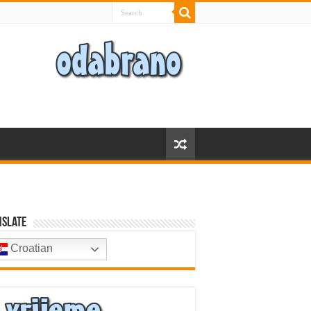
nslate
Croatian