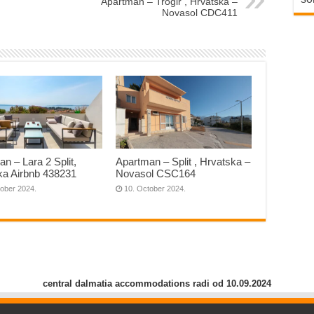
Apartman – Trogir , Hrvatska –
Novasol CDC411
n – Lara 2 Split,
Apartman – Split , Hrvatska –
ka Airbnb 438231
Novasol CSC164
tober 2024.
10. October 2024.
central dalmatia accommodations radi od 10.09.2024