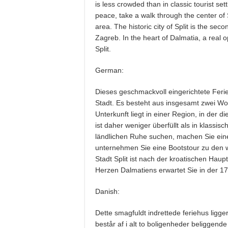
is less crowded than in classic tourist se
peace, take a walk through the center of Sp
area. The historic city of Split is the seco
Zagreb. In the heart of Dalmatia, a real 
Split.
German:
Dieses geschmackvoll eingerichtete Ferie
Stadt. Es besteht aus insgesamt zwei Wo
Unterkunft liegt in einer Region, in der 
ist daher weniger überfüllt als in klass
ländlichen Ruhe suchen, machen Sie ein
unternehmen Sie eine Bootstour zu den 
Stadt Split ist nach der kroatischen Hau
Herzen Dalmatiens erwartet Sie in der 17
Danish:
Dette smagfuldt indrettede feriehus ligge
består af i alt to boligenheder beliggende