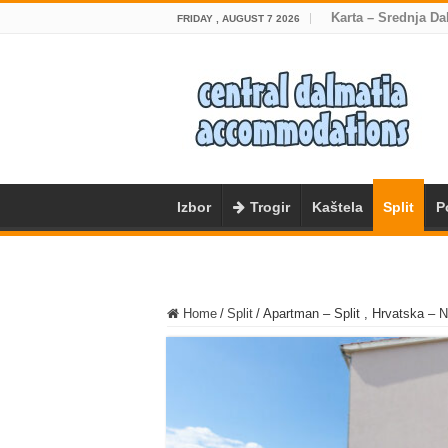
Karta – Srednja Da
FRIDAY , AUGUST 7 2026
Izbor
Trogir
Kaštela
Split
P
Home
/
Split
/
Apartman – Split , Hrvatska –