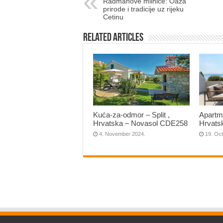
Radmanove mlinice: Oaza
prirode i tradicije uz rijeku
Cetinu
Related Articles
Kuća-za-odmor – Split ,
Apartma
Hrvatska – Novasol CDE258
Hrvats
4. November 2024.
19. Oc