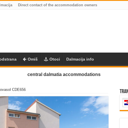
lmacija
Direct contact of the accommodation owners
odstrana
Omiš
Otoci
Dalmacija info
central dalmatia accommodations
 Novasol CDE656
Tra