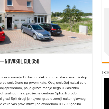
 – Novasol CDE656
Trog
 se u naselju Duilovo, daleko od gradske vreve. Sastoji
e su smještene na prvom katu. Ovaj smještaj nalazi se u
 poljoprivredom, pa je gužve manje nego u klasičnim
 od ruralnog mira, prošećite centrom Splita ili brodom
ni grad Split drugi je najveći grad u zemlji nakon glavnog
je čeka vas pravi muzej na otvorenom u 1700 godina