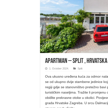
Apartman – Split , Hrvatska
1. October 2024.
Split
Ova ukusno uređena kuća za odmor nalazi
se od ukupno dvije stambene jedinice koj
regiji gdje se stanovništvo pretežno bavi
turističkim naseljima. Tražite li promjenu
obiđite prekrasne otoke u okolici. Povijes
grada Hrvatske Zagreba. U srcu Dalmaci