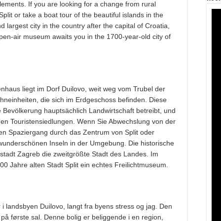
ttlements. If you are looking for a change from rural
lit or take a boat tour of the beautiful islands in the
nd largest city in the country after the capital of Croatia,
open-air museum awaits you in the 1700-year-old city of
nhaus liegt im Dorf Duilovo, weit weg vom Trubel der
hneinheiten, die sich im Erdgeschoss befinden. Diese
die Bevölkerung hauptsächlich Landwirtschaft betreibt, und
ischen Touristensiedlungen. Wenn Sie Abwechslung von der
en Spaziergang durch das Zentrum von Split oder
wunderschönen Inseln in der Umgebung. Die historische
ptstadt Zagreb die zweitgrößte Stadt des Landes. Im
00 Jahre alten Stadt Split ein echtes Freilichtmuseum.
r i landsbyen Duilovo, langt fra byens stress og jag. Den
 på første sal. Denne bolig er beliggende i en region,