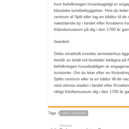
hvor befolkningen hovedsageligt er engage
klassiske turistbebyggelser. Hvis du leder
centrum af Split eller tag en bådtur til d
næststørste by i landet efter Kroatiens ho
frilandsmuseum på dig i den 1700 år gaml
Swedish:
Detta smakfullt inredda semesterhus ligge
består av totalt två bostäder belägna på 
befolkningen huvudsakligen är engagerad i
turistorter. Om du letar efter en föränd
Splits centrum eller ta en båttur till de 
näst största staden i landet efter Kroatie
riktigt friluftsmuseum dig i den 1700 år g
Tags
SPLIT DUILOVO
Previous