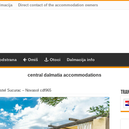
lmacija
Direct contact of the accommodation owners
odstrana
Omiš
Otoci
Dalmacija info
central dalmatia accommodations
stel Sucurac – Novasol cdf965
Tra