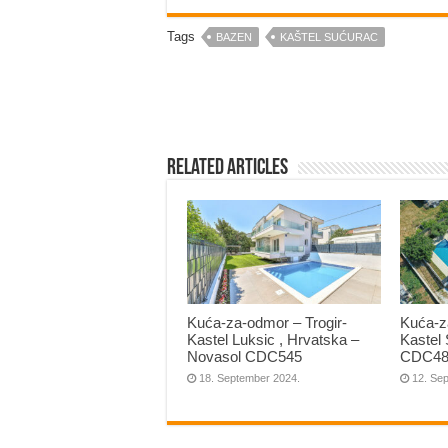
Tags
BAZEN
KAŠTEL SUĆURAC
Related Articles
Kuća-za-odmor – Trogir-
Kuća-z
Kastel Luksic , Hrvatska –
Kastel
Novasol CDC545
CDC48
18. September 2024.
12. Se