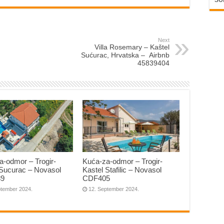
Next
Villa Rosemary – Kaštel
Sućurac, Hrvatska – Airbnb
45839404
a-odmor – Trogir-
Kuća-za-odmor – Trogir-
 Sucurac – Novasol
Kastel Stafilic – Novasol
9
CDF405
ptember 2024.
12. September 2024.