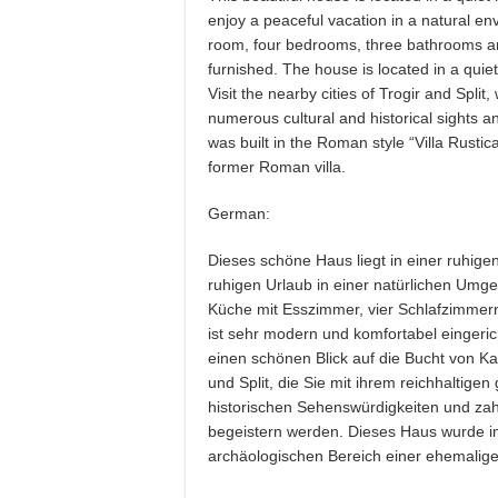
enjoy a peaceful vacation in a natural en
room, four bedrooms, three bathrooms and
furnished. The house is located in a quiet
Visit the nearby cities of Trogir and Split,
numerous cultural and historical sights
was built in the Roman style “Villa Rustica
former Roman villa.
German:
Dieses schöne Haus liegt in einer ruhige
ruhigen Urlaub in einer natürlichen Um
Küche mit Esszimmer, vier Schlafzimmern
ist sehr modern und komfortabel eingeric
einen schönen Blick auf die Bucht von K
und Split, die Sie mit ihrem reichhaltige
historischen Sehenswürdigkeiten und z
begeistern werden. Dieses Haus wurde im 
archäologischen Bereich einer ehemaligen