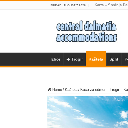
Karta – Srednja Da
FRIDAY , AUGUST 7 2026
Izbor
Trogir
Kaštela
Split
P
Home
/
Kaštela
/
Kuća-za-odmor – Trogir – Ka