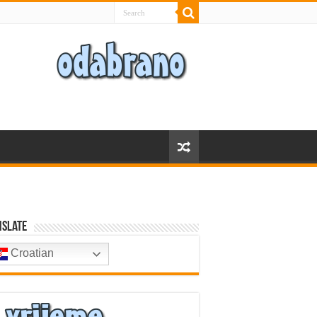
nslate
Croatian