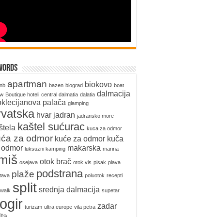
words
apartman
biokovo
bnb
bazen
biograd
boat
dalmacija
ow
Boutique hoteli
central dalmatia
dalatia
oklecijanova palača
glamping
rvatska
hvar
jadran
jadransko more
kaštel sućurac
štela
kuca za odmor
uća za odmor
kuće za odmor
kuča
 odmor
makarska
luksuzni kamping
marina
miš
otok brač
osejava
otok vis
pisak
plava
podstrana
plaže
tava
poluotok
recepti
split
srednja dalmacija
walk
supetar
rogir
zadar
turizam
ultra europe
vila petra
lta