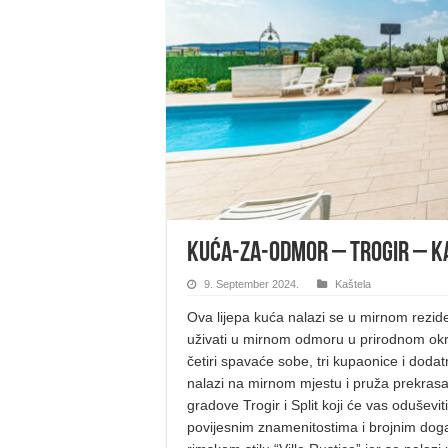
Kuća-za-odmor – Trogir – K
9. September 2024.
Kaštela
Ova lijepa kuća nalazi se u mirnom rezid
uživati u mirnom odmoru u prirodnom okr
četiri spavaće sobe, tri kupaonice i dod
nalazi na mirnom mjestu i pruža prekrasan
gradove Trogir i Split koji će vas oduše
povijesnim znamenitostima i brojnim dog