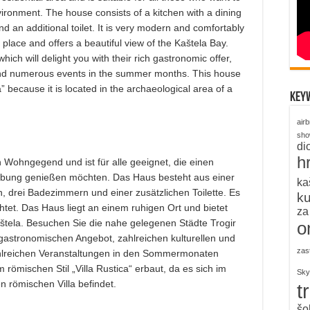
vironment. The house consists of a kitchen with a dining
 an additional toilet. It is very modern and comfortably
 place and offers a beautiful view of the Kaštela Bay.
 which will delight you with their rich gastronomic offer,
 and numerous events in the summer months. This house
” because it is located in the archaeological area of ​​a
key
air
sh
di
h
n Wohngegend und ist für alle geeignet, die einen
gebung genießen möchten. Das Haus besteht aus einer
ka
, drei Badezimmern und einer zusätzlichen Toilette. Es
k
htet. Das Haus liegt an einem ruhigen Ort und bietet
za
aštela. Besuchen Sie die nahe gelegenen Städte Trogir
o
n gastronomischen Angebot, zahlreichen kulturellen und
zas
ahlreichen Veranstaltungen in den Sommermonaten
römischen Stil „Villa Rustica“ erbaut, da es sich im
Sky
 römischen Villa befindet.
t
šo