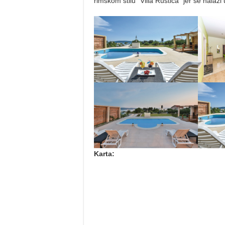
rimskom stilu “Villa Rustica” jer se nala
Karta: