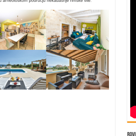
zi u arheološkom području nekadašnje rimske vile.
Rovi