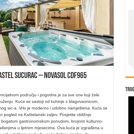
astel Sucurac – Novasol cdf965
Trog
encijalnom području i pogodna je za sve one koji žele
uženju. Kuća se sastoji od kuhinje s blagovaonicom,
atnog wc-a. Vrlo je moderno i udobno namještena. Kuća se
 pogled na Kaštelanski zaljev. Posjetite obližnje
viti bogatom gastronomskom ponudom, brojnim kulturno-
ađanjima u ljetnim mjesecima. Ova kuća je izgrađena u